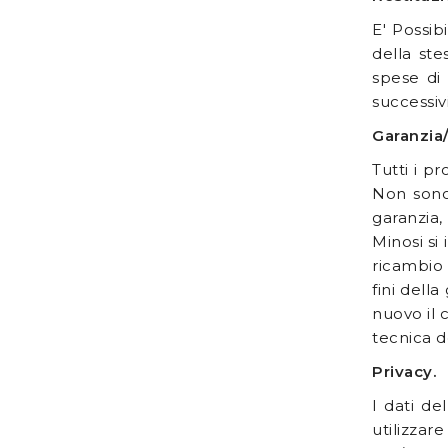
E' Possib
della ste
spese di 
successiv
Garanzia/
Tutti i p
Non sono 
garanzia, 
Minosi si
ricambio 
fini dell
nuovo il 
tecnica de
Privacy.
I dati de
utilizzar