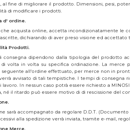
, al fine di migliorare il prodotto. Dimensioni, pesi, pote
lità di modificare i prodotti.
 d' ordine.
e che acquista online, accetta incondizionatamente le c
ascritte, dichiarando di aver preso visione ed accettato tu
lità Prodotti.
di consegna dipendono dalla tipologia del prodotto a
di volta in volta su specifica ordinazione. La merce 
o seguente all'ordine effettuato, per merce non in pronta
e verrà avvisato di tali tempistiche. I tempi di consegna 
i lavoro. In nessun caso potrà essere richiesto a MINOSI.
 né il ritardo può essere motivo di di rescissione del con
one.
ne sarà accompagnato da regolare D.D.T. (Documento di t
cessivi alla spedizione verrà inviata, tramite e-mail, regol
ione Merce.