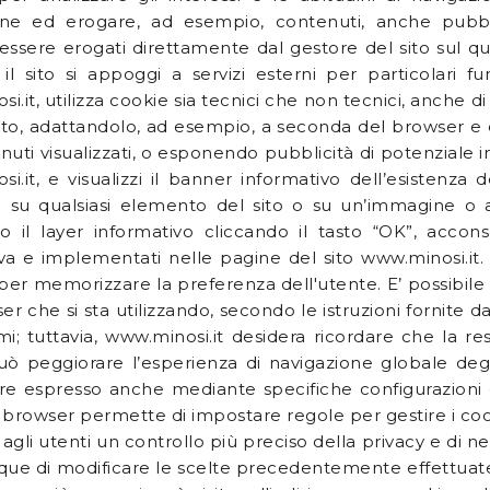
ne ed erogare, ad esempio, contenuti, anche pubblicit
ssere erogati direttamente dal gestore del sito sul qua
il sito si appoggi a servizi esterni per particolari fun
.it, utilizza cookie sia tecnici che non tecnici, anche di 
ito, adattandolo, ad esempio, a seconda del browser e de
nuti visualizzati, o esponendo pubblicità di potenziale int
i.it, e visualizzi il banner informativo dell’esistenza 
o su qualsiasi elemento del sito o su un’immagine 
 il layer informativo cliccando il tasto “OK”, acconsen
va e implementati nelle pagine del sito www.minosi.it. I
 per memorizzare la preferenza dell'utente. E’ possibile 
r che si sta utilizzando, secondo le istruzioni fornite dai
; tuttavia, www.minosi.it desidera ricordare che la rest
ò peggiorare l’esperienza di navigazione globale degli
re espresso anche mediante specifiche configurazioni 
 browser permette di impostare regole per gestire i cookie 
agli utenti un controllo più preciso della privacy e di neg
ue di modificare le scelte precedentemente effettuate