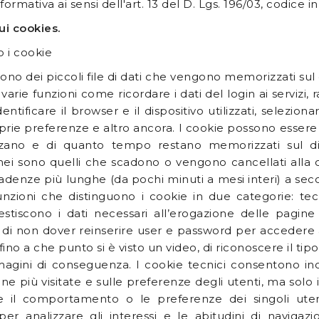
formativa ai sensi dell'art. 13 del D. Lgs. 196/03, codice 
sui cookies.
 i cookie
sono dei piccoli file di dati che vengono memorizzati su
varie funzioni come ricordare i dati del login ai servizi, 
 identificare il browser e il dispositivo utilizzati, selez
prie preferenze e altro ancora. I cookie possono essere d
ano e di quanto tempo restano memorizzati sul dispo
i sono quelli che scadono o vengono cancellati alla c
denze più lunghe (da pochi minuti a mesi interi) a sec
nzioni che distinguono i cookie in due categorie: tecni
estiscono i dati necessari all’erogazione delle pagin
di non dover reinserire user e password per accedere a p
 fino a che punto si è visto un video, di riconoscere il tip
agini di conseguenza. I cookie tecnici consentono inolt
ine più visitate e sulle preferenze degli utenti, ma sol
re il comportamento o le preferenze dei singoli utent
i per analizzare gli interessi e le abitudini di navigaz