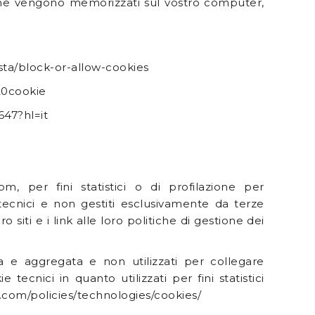
 che vengono memorizzati sul vostro computer,
ista/block-or-allow-cookies
%20cookie
47?hl=it
m, per fini statistici o di profilazione per
 tecnici e non gestiti esclusivamente da terze
o siti e i link alle loro politiche di gestione dei
ma e aggregata e non utilizzati per collegare
 tecnici in quanto utilizzati per fini statistici
e.com/policies/technologies/cookies/