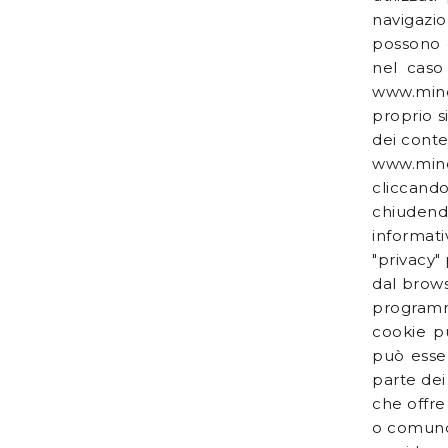
navigazio
possono e
nel caso 
www.minosi
proprio s
dei conte
www.minos
cliccand
chiudendo
informati
"privacy"
dal browse
programmi
cookie pu
può esse
parte dei
che offre 
o comunq