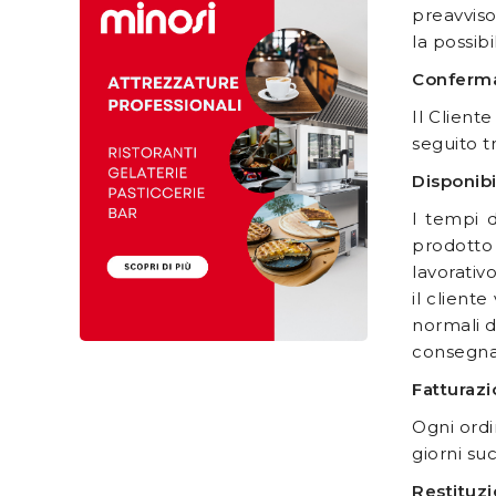
preavviso
la possibi
Conferma
Il Client
seguito tr
Disponibi
I tempi 
prodotto 
lavorativ
il client
normali d
consegna,
Fatturazi
Ogni ordi
giorni suc
Restituz