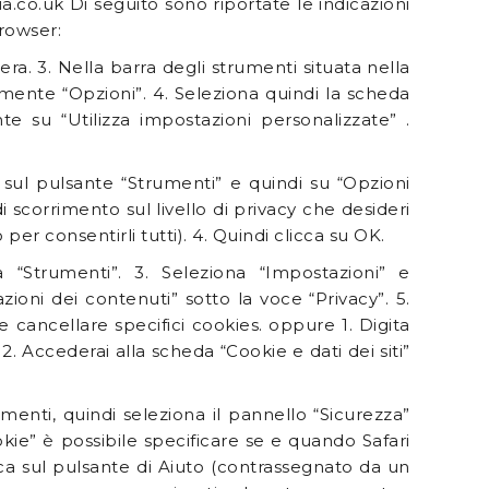
a.co.uk Di seguito sono riportate le indicazioni
browser:
tiera. 3. Nella barra degli strumenti situata nella
mente “Opzioni”. 4. Seleziona quindi la scheda
te su “Utilizza impostazioni personalizzate” .
a sul pulsante “Strumenti” e quindi su “Opzioni
di scorrimento sul livello di privacy che desideri
 per consentirli tutti). 4. Quindi clicca su OK.
 “Strumenti”. 3. Seleziona “Impostazioni” e
oni dei contenuti” sotto la voce “Privacy”. 5.
e cancellare specifici cookies. oppure 1. Digita
 2. Accederai alla scheda “Cookie e dati dei siti”
rumenti, quindi seleziona il pannello “Sicurezza”
okie” è possibile specificare se e quando Safari
icca sul pulsante di Aiuto (contrassegnato da un