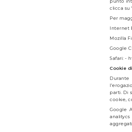
punto int
clicca su
Per maggi
Internet 
Mozilla F
Google C
Safari: -
Cookie di
Durante 
l’erogazi
parti. Di 
cookie, co
Google An
analitycs
aggregati