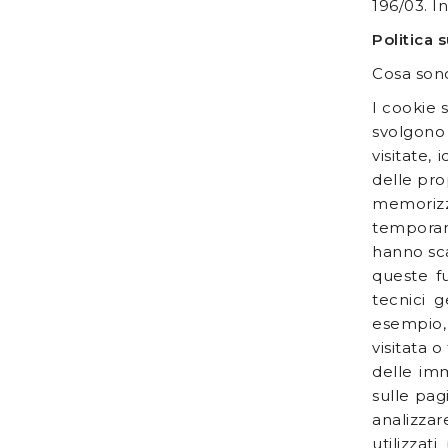
196/03. In
Politica 
Cosa sono
I cookie 
svolgono 
visitate,
delle pro
memorizz
temporane
hanno sca
queste fu
tecnici g
esempio, 
visitata o
delle imm
sulle pag
analizza
utilizzat