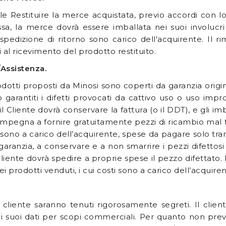
ile Restituire la merce acquistata, previo accordi con lo
ssa, la merce dovrà essere imballata nei suoi involucri 
spedizione di ritorno sono carico dell'acquirente. Il r
i al ricevimento del prodotto restituito.
Assistenza.
rodotti proposti da Minosi sono coperti da garanzia origina
garantiti i difetti provocati da cattivo uso o uso impro
il Cliente dovrà conservare la fattura (o il DDT), e gli imb
 impegna a fornire gratuitamente pezzi di ricambio mal f
sono a carico dell’acquirente, spese da pagare solo trami
a garanzia, a conservare e a non smarrire i pezzi difettosi
cliente dovrà spedire a proprie spese il pezzo difettato. M
i prodotti venduti, i cui costi sono a carico dell’acquiren
l cliente saranno tenuti rigorosamente segreti. Il clie
e i suoi dati per scopi commerciali. Per quanto non previst