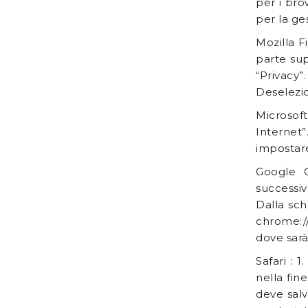
per i bro
per la ge
Mozilla Fi
parte sup
“Privacy”
Deselezio
Microsoft
Internet”
impostare 
Google C
successiv
Dalla sch
chrome://
dove sarà
Safari : 
nella fin
deve salv