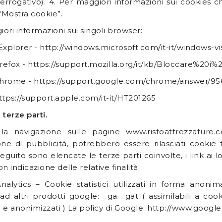
errogativo). 4. Per maggiori informazioni sui cookies
 “Mostra cookie”.
ori informazioni sui singoli browser:
Explorer - http://windows.microsoft.com/it-it/windows-v
irefox - https://support.mozilla.org/it/kb/Bloccare%20i
hrome - https://support.google.com/chrome/answer/956
 https://support.apple.com/it-it/HT201265
 terze parti.
la navigazione sulle pagine www.ristoattrezzature.co
one di pubblicità, potrebbero essere rilasciati cookie
seguito sono elencate le terze parti coinvolte, i link ai lor
n indicazione delle relative finalità.
alytics – Cookie statistici utilizzati in forma anoni
 ad altri prodotti google: _ga _gat ( assimilabili a cookie
 e anonimizzati ) La policy di Google: http://www.googl