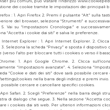
wser più comuni, può visitare l'indirizzo www.cookiepedi
stione dei cookie tramite le impostazioni dei principali 
refox : 1. Apri Firefox 2. Premi il pulsante “Alt” sulla tas
eriore del browser, seleziona “Strumenti” e successiva
. 5. Vai su “Impostazioni Cronologia:” e successivamen
na “Accetta i cookie dai siti” e salva le preferenze.
 Internet Explorer : 1. Apri Internet Explorer. 2. Clicc
. 3. Seleziona la scheda “Privacy” e sposta il dispositivo 
(verso l’alto per bloccare tutti i cookies o verso il basso
hrome: 1. Apri Google Chrome. 2. Clicca sull’icona
amente “Impostazioni avanzate”. 4. Seleziona “Impostazi
eda “Cookie e dati dei siti” dove sarà possibile cercare 
settings/cookies nella barra degli indirizzi e premi invio.
 possibile cercare e cancellare specifici cookies.
1. Apri Safari. 2. Scegli “Preferenze” nella barra degli st
estra di dialogo che segue. 3. Nella sezione “Accetta co
are i cookies dai siti web. Per ulteriori informazioni cl