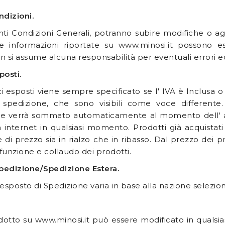
ndizioni.
ti Condizioni Generali, potranno subire modifiche o a
Le informazioni riportate su www.minosi.it possono 
n si assume alcuna responsabilità per eventuali errori ed 
posti.
i esposti viene sempre specificato se l' IVA è Inclusa o
 spedizione, che sono visibili come voce different
e verrà sommato automaticamente al momento dell' acqu
n internet in qualsiasi momento. Prodotti già acquist
 di prezzo sia in rialzo che in ribasso. Dal prezzo dei p
funzione e collaudo dei prodotti.
pedizione/Spedizione Estera.
 esposto di Spedizione varia in base alla nazione selezio
otto su www.minosi.it può essere modificato in qualsia