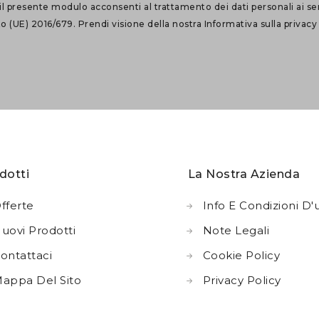
il presente modulo acconsenti al trattamento dei dati personali ai se
(UE) 2016/679. Prendi visione della nostra
Informativa sulla privacy
dotti
La Nostra Azienda
fferte
Info E Condizioni D'
uovi Prodotti
Note Legali
ontattaci
Cookie Policy
appa Del Sito
Privacy Policy