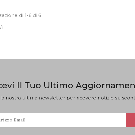
zazione di 1-6 di 6
/i
cevi Il Tuo Ultimo Aggiornamen
 alla nostra ultima newsletter per ricevere notizie su sconti