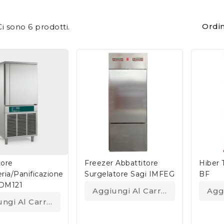
Ordin
Ci sono 6 prodotti.
tore
Freezer Abbattitore
Hiber
ria/panificazione
Surgelatore Sagi IMFEG
BF
PDM121
Aggiungi Al Carrello
Agg
ngi Al Carrello