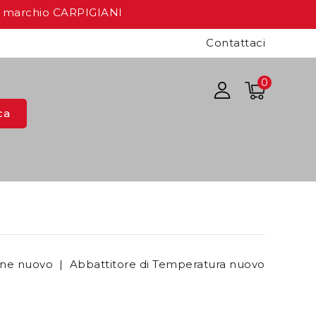
a marchio CARPIGIANI
Contattaci
0
ca
one nuovo
Abbattitore di Temperatura nuovo