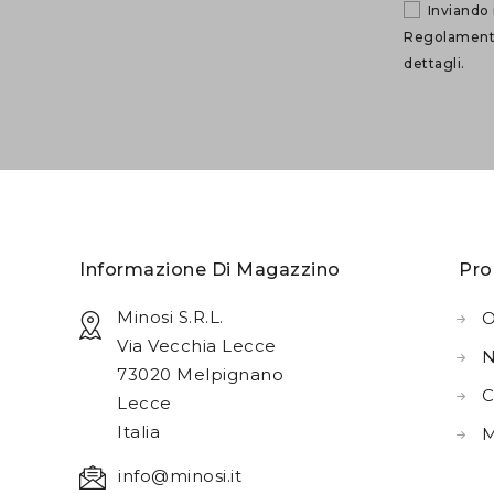
Inviando 
Regolamento 
dettagli.
Informazione Di Magazzino
Pro
Minosi S.r.l.
O
Via Vecchia Lecce
N
73020 Melpignano
C
Lecce
Italia
M
info@minosi.it