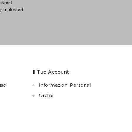
nsi del
per ulteriori
Il Tuo Account
uso
Informazioni Personali
Ordini