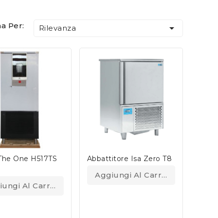
a Per:

Rilevanza
 The One H517TS
Abbattitore Isa Zero T8
Aggiungi Al Carrello
iungi Al Carrello