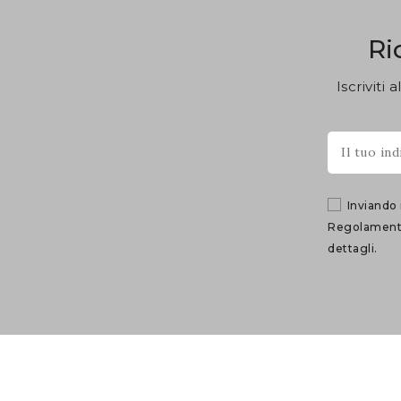
Ri
Iscriviti
Inviando 
Regolamento 
dettagli.