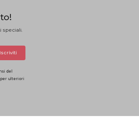
to!
 speciali.
nsi del
per ulteriori