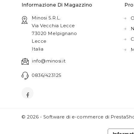
Informazione Di Magazzino
Pro
Minosi S.r.l.
O
Via Vecchia Lecce
N
73020 Melpignano
C
Lecce
Italia
M
info@minosi.it
0836/423125
© 2026 - Software di e-commerce di PrestaS